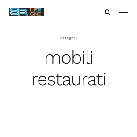
Salta
al
contenuto
Category
mobili
restaurati