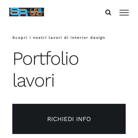
Salta
al
contenuto
Scopri i nostri lavori di interior design
Portfolio
lavori
RICHIEDI INFO